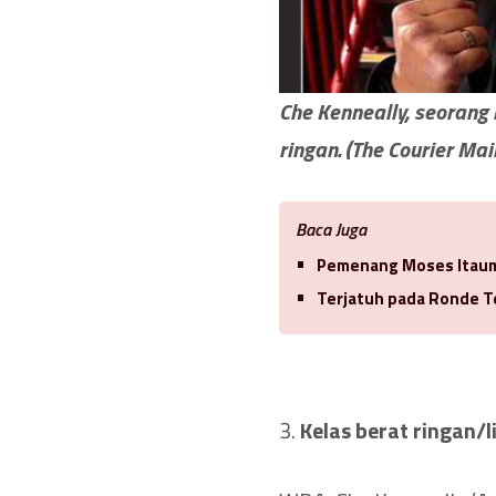
Che Kenneally, seorang 
ringan. (The Courier Mail
Baca Juga
Pemenang Moses Itauma
Terjatuh pada Ronde Te
3.
Kelas berat ringan/l