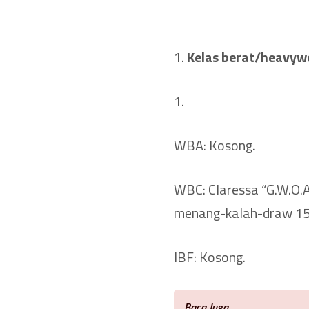
Kelas berat/heavywe
WBA: Kosong.
WBC: Claressa “G.W.O.A.
menang-kalah-draw 15-0
IBF: Kosong.
Baca Juga