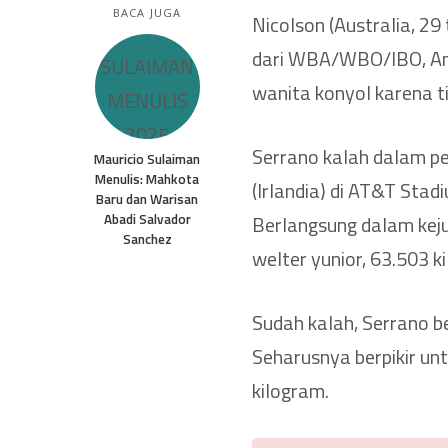
BACA JUGA
Nicolson (Australia, 29
dari WBA/WBO/IBO, Ama
wanita konyol karena 
Serrano kalah dalam p
Mauricio Sulaiman
Menulis: Mahkota
(Irlandia) di AT&T Sta
Baru dan Warisan
Abadi Salvador
Berlangsung dalam ke
Sanchez
welter yunior, 63.503 k
Sudah kalah, Serrano b
Seharusnya berpikir un
kilogram.