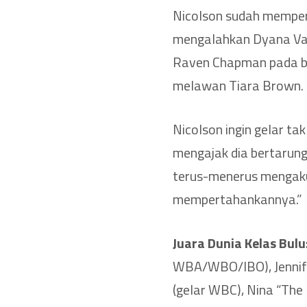
Nicolson sudah memper
mengalahkan Dyana Varg
Raven Chapman pada bu
melawan Tiara Brown.
Nicolson ingin gelar ta
mengajak dia bertarung
terus-menerus mengaku 
mempertahankannya.”
Juara Dunia Kelas Bulu
WBA/WBO/IBO), Jennife
(gelar WBC), Nina “The 