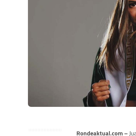
Rondeaktual.com –
Jua