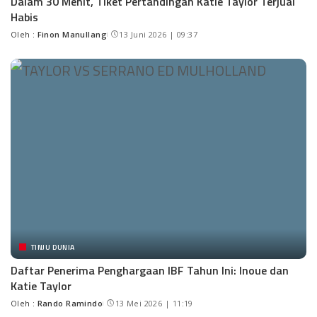
Dalam 30 Menit, Tiket Pertandingan Katie Taylor Terjual
Habis
Oleh :
Finon Manullang
13 Juni 2026 | 09:37
TINJU DUNIA
Daftar Penerima Penghargaan IBF Tahun Ini: Inoue dan
Katie Taylor
Oleh :
Rando Ramindo
13 Mei 2026 | 11:19