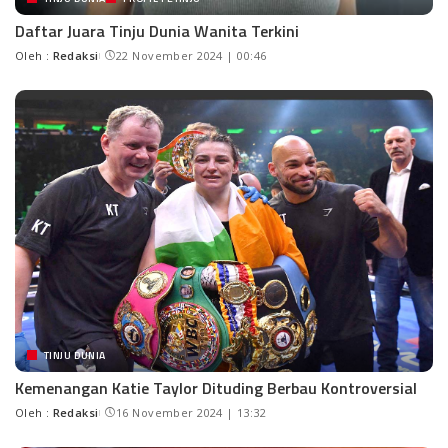
Daftar Juara Tinju Dunia Wanita Terkini
Oleh :
Redaksi
22 November 2024 | 00:46
TINJU DUNIA
Kemenangan Katie Taylor Dituding Berbau Kontroversial
Oleh :
Redaksi
16 November 2024 | 13:32