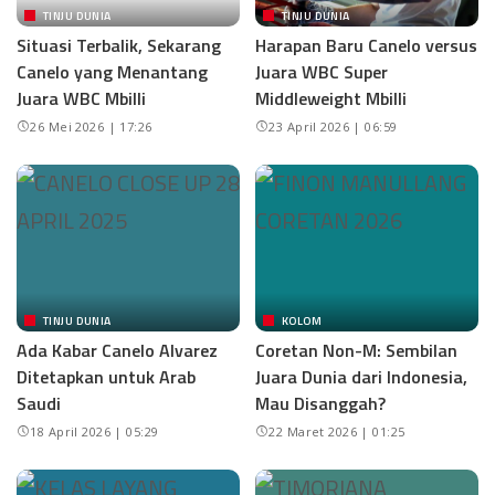
TINJU DUNIA
TINJU DUNIA
Situasi Terbalik, Sekarang
Harapan Baru Canelo versus
Canelo yang Menantang
Juara WBC Super
Juara WBC Mbilli
Middleweight Mbilli
26 Mei 2026 | 17:26
23 April 2026 | 06:59
TINJU DUNIA
KOLOM
Ada Kabar Canelo Alvarez
Coretan Non-M: Sembilan
Ditetapkan untuk Arab
Juara Dunia dari Indonesia,
Saudi
Mau Disanggah?
18 April 2026 | 05:29
22 Maret 2026 | 01:25