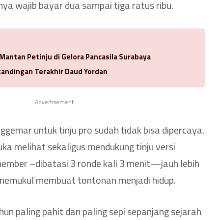
ya wajib bayar dua sampai tiga ratus ribu.
antan Petinju di Gelora Pancasila Surabaya
tandingan Terakhir Daud Yordan
Advertisement
nggemar untuk tinju pro sudah tidak bisa dipercaya.
ka melihat sekaligus mendukung tinju versi
member –dibatasi 3 ronde kali 3 menit—jauh lebih
memukul membuat tontonan menjadi hidup.
un paling pahit dan paling sepi sepanjang sejarah