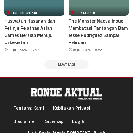
TINJU INDONESIA
BERITA TINJU
Huswatun Hasanah dan
The Monster Naoya Inoue
Petinju Pelatnas Asian
Membatasi Tantangan Bam
Games Bersiap Menuju
Jesse Rodriguez Sampai
Uzbekistan
Februari
31 Juli 2026 | 12:08
30 Juli 2026 | 09:21
MUAT LAGI
Tentang Kami
Kebijakan Privasi
Disclaimer
Sitemap
Log In
Ikuti Sosial Media RONDEAKTUAL di: