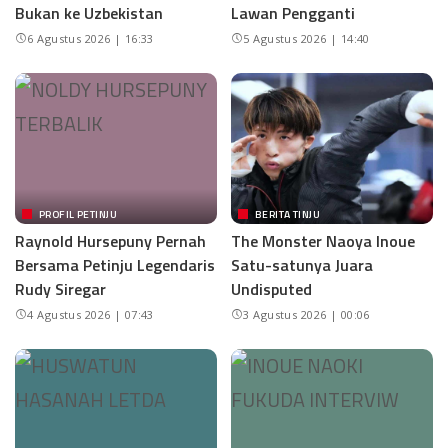
Bukan ke Uzbekistan
Lawan Pengganti
6 Agustus 2026 | 16:33
5 Agustus 2026 | 14:40
PROFIL PETINJU
BERITA TINJU
Raynold Hursepuny Pernah
The Monster Naoya Inoue
Bersama Petinju Legendaris
Satu-satunya Juara
Rudy Siregar
Undisputed
4 Agustus 2026 | 07:43
3 Agustus 2026 | 00:06