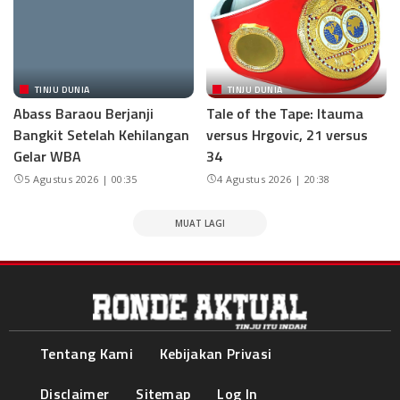
TINJU DUNIA
TINJU DUNIA
Abass Baraou Berjanji
Tale of the Tape: Itauma
Bangkit Setelah Kehilangan
versus Hrgovic, 21 versus
Gelar WBA
34
5 Agustus 2026 | 00:35
4 Agustus 2026 | 20:38
MUAT LAGI
Tentang Kami
Kebijakan Privasi
Disclaimer
Sitemap
Log In