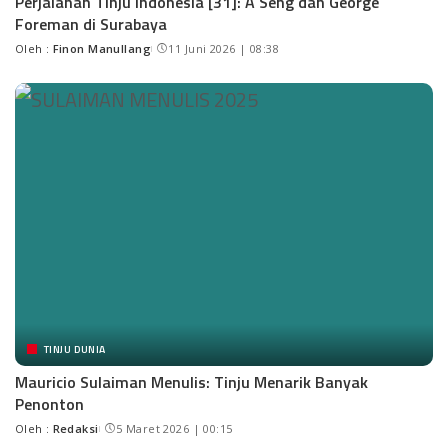
Perjalanan Tinju Indonesia [31]: A Seng dan George
Foreman di Surabaya
Oleh :
Finon Manullang
11 Juni 2026 | 08:38
TINJU DUNIA
Mauricio Sulaiman Menulis: Tinju Menarik Banyak
Penonton
Oleh :
Redaksi
5 Maret 2026 | 00:15