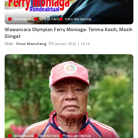
WAWANCARA
BERITA TINJU
TINJU INDONESIA
Wawancara Olympian Ferry Moniaga: Terima Kasih, Masih
Diingat
Oleh :
Finon Manullang
9 Januari 2022 | 14:14
WAWANCARA
BERITA TINJU
TINJU INDONESIA