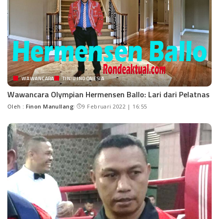
WAWANCARA
TINJU INDONESIA
Wawancara Olympian Hermensen Ballo: Lari dari Pelatnas
Oleh :
Finon Manullang
9 Februari 2022 | 16:55