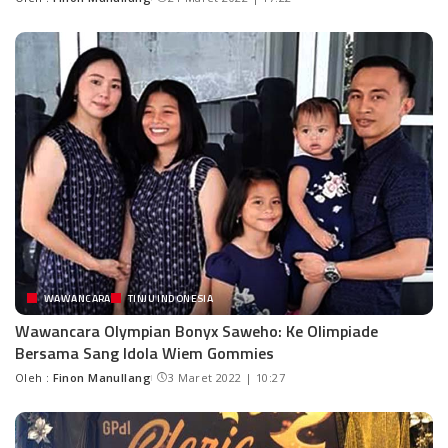
WAWANCARA
TINJU INDONESIA
Wawancara Olympian Bonyx Saweho: Ke Olimpiade
Bersama Sang Idola Wiem Gommies
Oleh :
Finon Manullang
3 Maret 2022 | 10:27