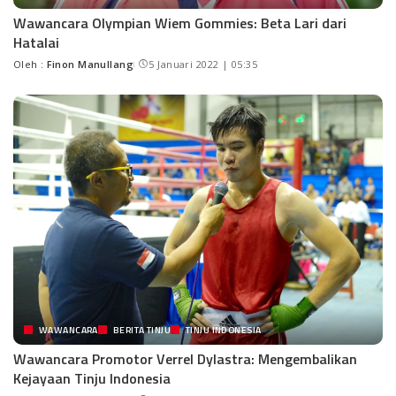
Wawancara Olympian Wiem Gommies: Beta Lari dari
Hatalai
Oleh :
Finon Manullang
5 Januari 2022 | 05:35
WAWANCARA
BERITA TINJU
TINJU INDONESIA
Wawancara Promotor Verrel Dylastra: Mengembalikan
Kejayaan Tinju Indonesia