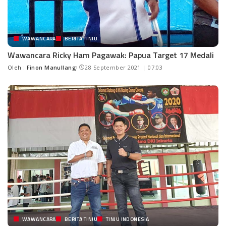
WAWANCARA
BERITA TINJU
Wawancara Ricky Ham Pagawak: Papua Target 17 Medali
Oleh :
Finon Manullang
28 September 2021 | 07:03
WAWANCARA
BERITA TINJU
TINJU INDONESIA