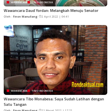
WAWANCARA
TINJU INDONESIA
Wawancara Daud Yordan: Melangkah Menuju Senator
Oleh :
Finon Manullang
2 April 2022 | 04:41
WAWANCARA
TINJU INDONESIA
Wawancara Tibo Monabesa: Saya Sudah Latihan dengan
Satu Tangan
Oleh :
Finon Manullang
21 Maret 2022 | 17:22