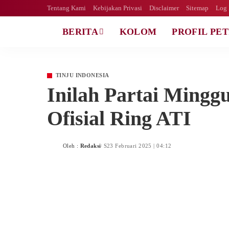
Tentang Kami
Kebijakan Privasi
Disclaimer
Sitemap
BERITA
KOLOM
PROFIL PETINJU
TINJU INDONESIA
Inilah Partai Mingg
Ring ATI
Oleh :
Redaksi
23 Februari 2025 | 04:12
Posted
by