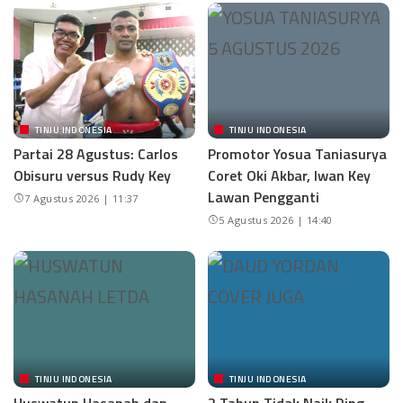
TINJU INDONESIA
TINJU INDONESIA
Partai 28 Agustus: Carlos
Promotor Yosua Taniasurya
Obisuru versus Rudy Key
Coret Oki Akbar, Iwan Key
Lawan Pengganti
7 Agustus 2026 | 11:37
5 Agustus 2026 | 14:40
TINJU INDONESIA
TINJU INDONESIA
Huswatun Hasanah dan
2 Tahun Tidak Naik Ring,