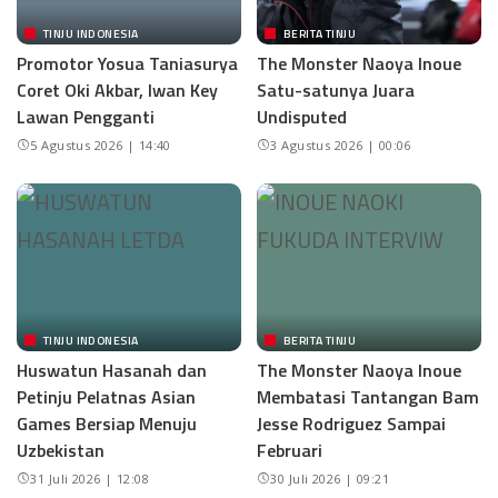
TINJU INDONESIA
BERITA TINJU
Promotor Yosua Taniasurya
The Monster Naoya Inoue
Coret Oki Akbar, Iwan Key
Satu-satunya Juara
Lawan Pengganti
Undisputed
5 Agustus 2026 | 14:40
3 Agustus 2026 | 00:06
TINJU INDONESIA
BERITA TINJU
Huswatun Hasanah dan
The Monster Naoya Inoue
Petinju Pelatnas Asian
Membatasi Tantangan Bam
Games Bersiap Menuju
Jesse Rodriguez Sampai
Uzbekistan
Februari
31 Juli 2026 | 12:08
30 Juli 2026 | 09:21