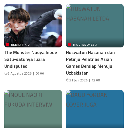
BERITA TINJU
TINJU INDONESIA
The Monster Naoya Inoue
Huswatun Hasanah dan
Satu-satunya Juara
Petinju Pelatnas Asian
Undisputed
Games Bersiap Menuju
Uzbekistan
3 Agustus 2026 | 00:06
31 Juli 2026 | 12:08