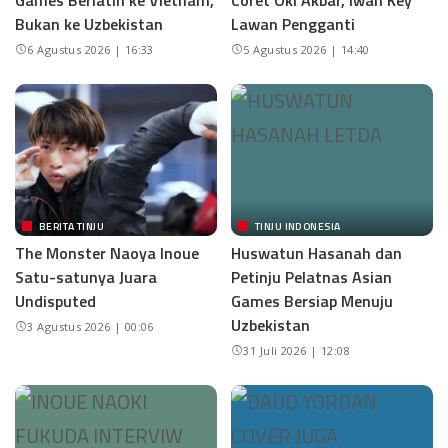
Games Berlatih ke Vietnam,
Coret Oki Akbar, Iwan Key
Bukan ke Uzbekistan
Lawan Pengganti
6 Agustus 2026 | 16:33
5 Agustus 2026 | 14:40
BERITA TINJU
TINJU INDONESIA
The Monster Naoya Inoue
Huswatun Hasanah dan
Satu-satunya Juara
Petinju Pelatnas Asian
Undisputed
Games Bersiap Menuju
Uzbekistan
3 Agustus 2026 | 00:06
31 Juli 2026 | 12:08