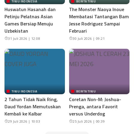
TINJU INDONESIA
BERITA TINJU
Huswatun Hasanah dan
The Monster Naoya Inoue
Petinju Pelatnas Asian
Membatasi Tantangan Bam
Games Bersiap Menuju
Jesse Rodriguez Sampai
Uzbekistan
Februari
31 Juli 2026 | 12:08
30 Juli 2026 | 09:21
TINJU INDONESIA
BERITA TINJU
2 Tahun Tidak Naik Ring,
Coretan Non-M: Joshua-
Daud Yordan Memutuskan
Prenga, antara Favorit
Kembali ke Kalbar
versus Underdog
29 Juli 2026 | 10:03
25 Juli 2026 | 00:39