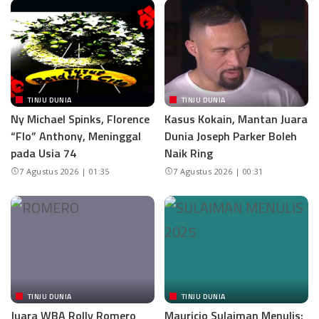
TINJU DUNIA
TINJU DUNIA
Ny Michael Spinks, Florence
Kasus Kokain, Mantan Juara
“Flo” Anthony, Meninggal
Dunia Joseph Parker Boleh
pada Usia 74
Naik Ring
7 Agustus 2026 | 01:35
7 Agustus 2026 | 00:31
TINJU DUNIA
TINJU DUNIA
Juara WBA Rolly Romero
Mauricio Sulaiman Menulis: