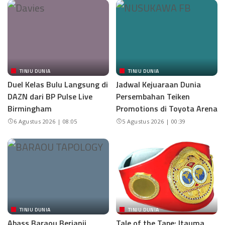
TINJU DUNIA
TINJU DUNIA
Duel Kelas Bulu Langsung di
Jadwal Kejuaraan Dunia
DAZN dari BP Pulse Live
Persembahan Teiken
Birmingham
Promotions di Toyota Arena
6 Agustus 2026 | 08:05
5 Agustus 2026 | 00:39
TINJU DUNIA
TINJU DUNIA
Abass Baraou Berjanji
Tale of the Tape: Itauma