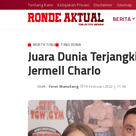
Tentang Kami
Kebijakan Privasi
Disclaimer
Sitemap
BERITA
BERITA TINJU
TINJU DUNIA
Juara Dunia Terjangk
Jermell Charlo
Oleh :
Finon Manullang
19 Februari 2022 | 11:34