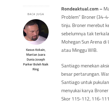
Rondeaktual.com –
Man
BACA JUGA
Problem” Broner (34-4-
tinju. Broner merebut 
sebelumnya tak terkala
Mohegan Sun Arena di U
atau Minggu WIB.
Kasus Kokain,
Mantan Juara
Dunia Joseph
Parker Boleh Naik
Santiago menekan aksi
Ring
besar pertarungan. Wasi
Santiago untuk pukulan 
menyukai karya Broner 
Skor 115-112, 116-111