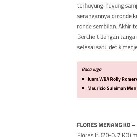
terhuyung-huyung sampa
serangannya di ronde k
ronde sembilan. Akhir t
Berchelt dengan tangan 
selesai satu detik menj
Baca Juga
Juara WBA Rolly Romero
Mauricio Sulaiman Men
FLORES MENANG KO –
Flores Jr. (20-0, 7 KO