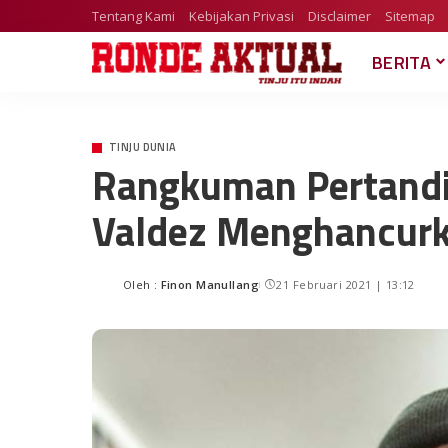
Tentang Kami
Kebijakan Privasi
Disclaimer
Sitemap
BERITA
TINJU DUNIA
Rangkuman Pertandi
Valdez Menghancurk
Oleh :
Finon Manullang
21 Februari 2021 | 13:12