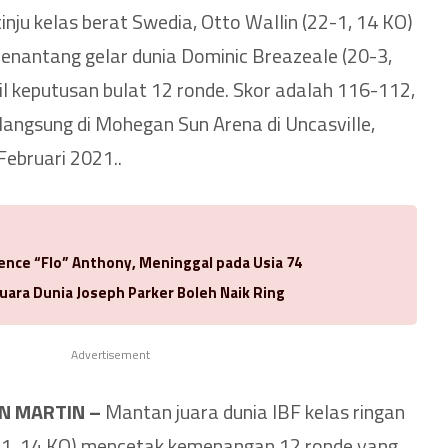
inju kelas berat Swedia, Otto Wallin (22-1, 14 KO)
nantang gelar dunia Dominic Breazeale (20-3,
 keputusan bulat 12 ronde. Skor adalah 116-112,
angsung di Mohegan Sun Arena di Uncasville,
Februari 2021..
rence “Flo” Anthony, Meninggal pada Usia 74
uara Dunia Joseph Parker Boleh Naik Ring
Advertisement
N MARTIN –
Mantan juara dunia IBF kelas ringan
1-1, 14 KO) mencetak kemenangan 12 ronde yang