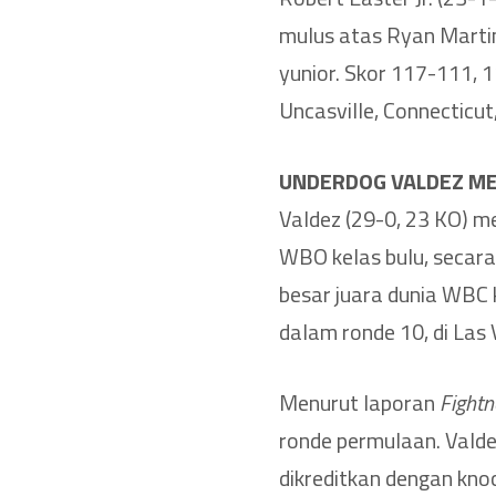
mulus atas Ryan Martin
yunior. Skor 117-111, 
Uncasville, Connecticut
UNDERDOG VALDEZ M
Valdez (29-0, 23 KO) m
WBO kelas bulu, secar
besar juara dunia WBC k
dalam ronde 10, di Las 
Menurut laporan
Fight
ronde permulaan. Valde
dikreditkan dengan kno