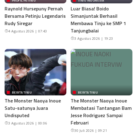
PROFIL PETINJU
TINJU INDONESIA
Raynold Hursepuny Pernah
Luar Biasa! Boido
Bersama Petinju Legendaris
Simanjuntak Berhasil
Rudy Siregar
Membawa Tinju ke SMP 1
Tanjungbalai
4 Agustus 2026 | 07:43
3 Agustus 2026 | 19:23
BERITA TINJU
BERITA TINJU
The Monster Naoya Inoue
The Monster Naoya Inoue
Satu-satunya Juara
Membatasi Tantangan Bam
Undisputed
Jesse Rodriguez Sampai
Februari
3 Agustus 2026 | 00:06
30 Juli 2026 | 09:21