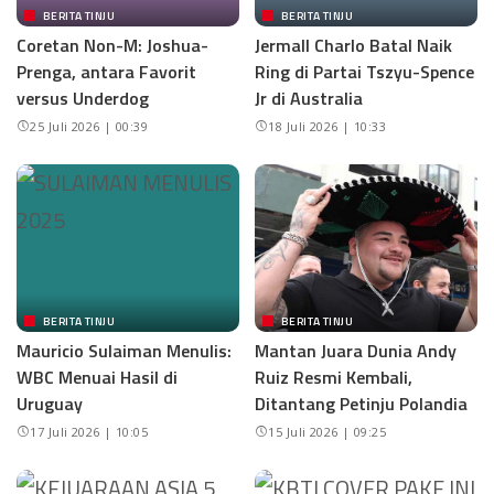
BERITA TINJU
BERITA TINJU
Coretan Non-M: Joshua-
Jermall Charlo Batal Naik
Prenga, antara Favorit
Ring di Partai Tszyu-Spence
versus Underdog
Jr di Australia
25 Juli 2026 | 00:39
18 Juli 2026 | 10:33
BERITA TINJU
BERITA TINJU
Mauricio Sulaiman Menulis:
Mantan Juara Dunia Andy
WBC Menuai Hasil di
Ruiz Resmi Kembali,
Uruguay
Ditantang Petinju Polandia
17 Juli 2026 | 10:05
15 Juli 2026 | 09:25