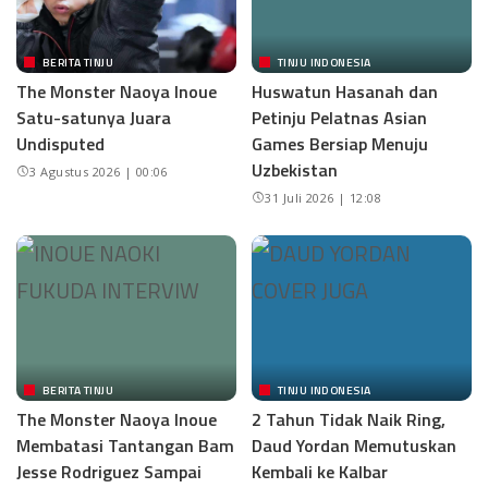
BERITA TINJU
TINJU INDONESIA
The Monster Naoya Inoue
Huswatun Hasanah dan
Satu-satunya Juara
Petinju Pelatnas Asian
Undisputed
Games Bersiap Menuju
Uzbekistan
3 Agustus 2026 | 00:06
31 Juli 2026 | 12:08
BERITA TINJU
TINJU INDONESIA
The Monster Naoya Inoue
2 Tahun Tidak Naik Ring,
Membatasi Tantangan Bam
Daud Yordan Memutuskan
Jesse Rodriguez Sampai
Kembali ke Kalbar