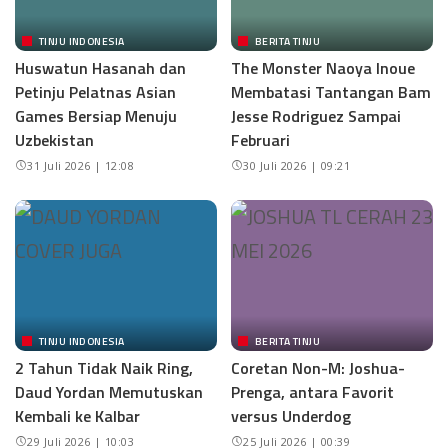
TINJU INDONESIA
BERITA TINJU
Huswatun Hasanah dan
The Monster Naoya Inoue
Petinju Pelatnas Asian
Membatasi Tantangan Bam
Games Bersiap Menuju
Jesse Rodriguez Sampai
Uzbekistan
Februari
31 Juli 2026 | 12:08
30 Juli 2026 | 09:21
TINJU INDONESIA
BERITA TINJU
2 Tahun Tidak Naik Ring,
Coretan Non-M: Joshua-
Daud Yordan Memutuskan
Prenga, antara Favorit
Kembali ke Kalbar
versus Underdog
29 Juli 2026 | 10:03
25 Juli 2026 | 00:39