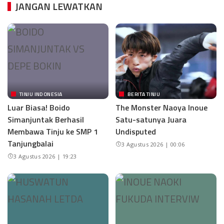
JANGAN LEWATKAN
TINJU INDONESIA
BERITA TINJU
Luar Biasa! Boido
The Monster Naoya Inoue
Simanjuntak Berhasil
Satu-satunya Juara
Membawa Tinju ke SMP 1
Undisputed
Tanjungbalai
3 Agustus 2026 | 00:06
3 Agustus 2026 | 19:23