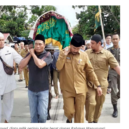
rsyad. (Foto milik petinju kelas berat ringan Rahman Manurung)