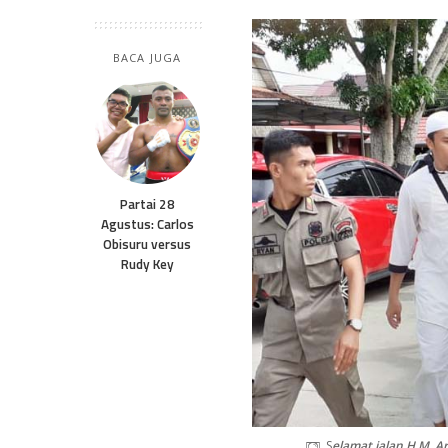
BACA JUGA
Partai 28
Agustus: Carlos
Obisuru versus
Rudy Key
S
elamat jalan H.M. A