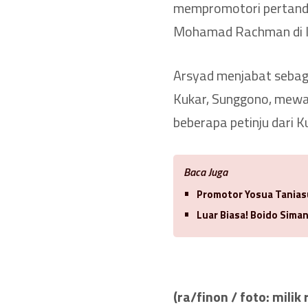
mempromotori pertandin
Mohamad Rachman di Is
Arsyad menjabat sebaga
Kukar, Sunggono, mewak
beberapa petinju dari K
Baca Juga
Promotor Yosua Tanias
Luar Biasa! Boido Sima
(ra/finon / foto: mil