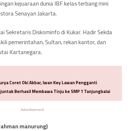
gan kejuaraan dunia IBF kelas terbang mini
tora Senayan Jakarta.
i Sekretaris Diskominfo di Kukar. Hadir Sekda
ili pemerintahan, Sultan, rekan kantor, dan
utai Kartanegara.
urya Coret Oki Akbar, Iwan Key Lawan Pengganti
njuntak Berhasil Membawa Tinju ke SMP 1 Tanjungbalai
Advertisement
ik rahman manurung)