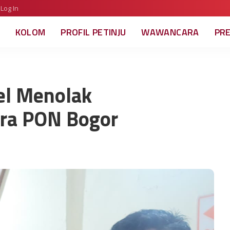
Log In
KOLOM
PROFIL PETINJU
WAWANCARA
PR
sel Menolak
Pra PON Bogor