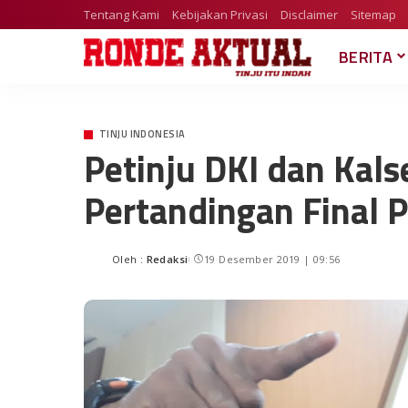
Tentang Kami
Kebijakan Privasi
Disclaimer
Sitemap
BERITA
TINJU INDONESIA
Petinju DKI dan Kal
Pertandingan Final 
Oleh :
Redaksi
19 Desember 2019 | 09:56