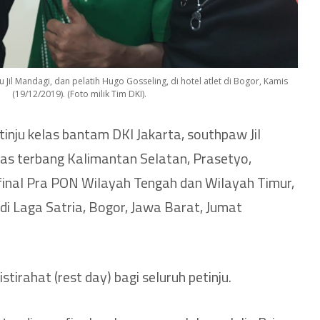
u Jil Mandagi, dan pelatih Hugo Gosseling, di hotel atlet di Bogor, Kamis
(19/12/2019). (Foto milik Tim DKI).
inju kelas bantam DKI Jakarta, southpaw Jil
las terbang Kalimantan Selatan, Prasetyo,
final Pra PON Wilayah Tengah dan Wilayah Timur,
di Laga Satria, Bogor, Jawa Barat, Jumat
istirahat (rest day) bagi seluruh petinju.