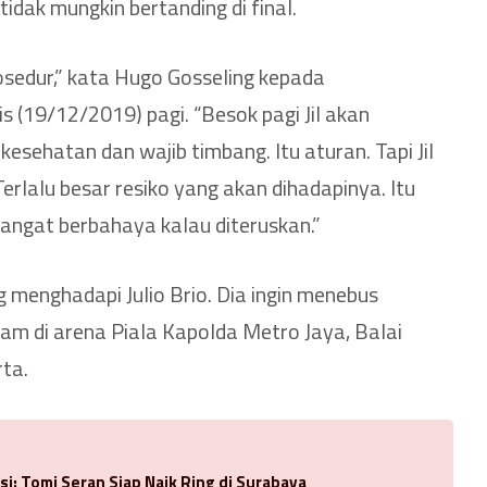
tidak mungkin bertanding di final.
rosedur,” kata Hugo Gosseling kepada
 (19/12/2019) pagi. “Besok pagi Jil akan
kesehatan dan wajib timbang. Itu aturan. Tapi Jil
Terlalu besar resiko yang akan dihadapinya. Itu
Sangat berbahaya kalau diteruskan.”
ung menghadapi Julio Brio. Dia ingin menebus
lam di arena Piala Kapolda Metro Jaya, Balai
rta.
si: Tomi Seran Siap Naik Ring di Surabaya