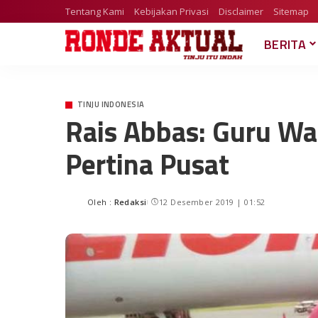
Tentang Kami
Kebijakan Privasi
Disclaimer
Sitemap
BERITA
TINJU INDONESIA
Rais Abbas: Guru Was
Pertina Pusat
Oleh :
Redaksi
12 Desember 2019 | 01:52