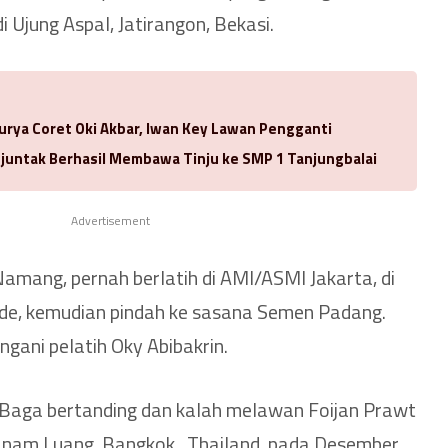
 Ujung Aspal, Jatirangon, Bekasi.
urya Coret Oki Akbar, Iwan Key Lawan Pengganti
njuntak Berhasil Membawa Tinju ke SMP 1 Tanjungbalai
Advertisement
Namang, pernah berlatih di AMI/ASMI Jakarta, di
e, kemudian pindah ke sasana Semen Padang.
ngani pelatih Oky Abibakrin.
s Baga bertanding dan kalah melawan Foijan Prawt
nam Luang, Bangkok , Thailand, pada Desember