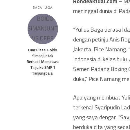
Rondeaktual.com –
Man
BACA JUGA
meninggal dunia di Pada
“Yulius Baga berasal d
dengan petinju Anis Ro
Jakarta, Pice Namang. 
Luar Biasa! Boido
Simanjuntak
Indonesia di kelas bulu
Berhasil Membawa
Tinju ke SMP 1
Semen Padang Boxing Ca
Tanjungbalai
duka,” Pice Namang me
Apa yang membuat Yuli
terkenal Syaripudin Lado
yang saya dengar. “Sa
berduka cita yang sed