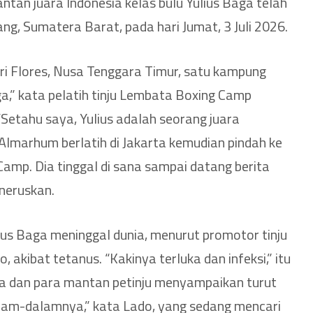
tan juara Indonesia kelas bulu Yulius Baga telah
ng, Sumatera Barat, pada hari Jumat, 3 Juli 2026.
ari Flores, Nusa Tenggara Timur, satu kampung
ga,” kata pelatih tinju Lembata Boxing Camp
“Setahu saya, Yulius adalah seorang juara
. Almarhum berlatih di Jakarta kemudian pindah ke
mp. Dia tinggal di sana sampai datang berita
neruskan.
us Baga meninggal dunia, menurut promotor tinju
, akibat tetanus. “Kakinya terluka dan infeksi,” itu
ya dan para mantan petinju menyampaikan turut
alam-dalamnya,” kata Lado, yang sedang mencari