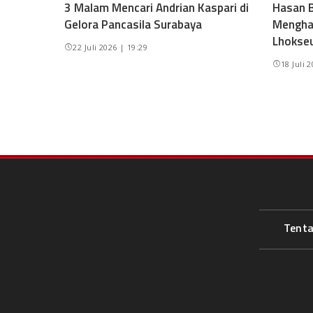
3 Malam Mencari Andrian Kaspari di
Hasan B
Gelora Pancasila Surabaya
Mengha
Lhokse
22 Juli 2026 | 19:29
18 Juli 
Tent