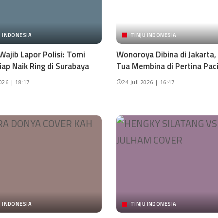
U INDONESIA
TINJU INDONESIA
Wajib Lapor Polisi: Tomi
Wonoroya Dibina di Jakarta,
iap Naik Ring di Surabaya
Tua Membina di Pertina Pac
2026 | 18:17
24 Juli 2026 | 16:47
U INDONESIA
TINJU INDONESIA