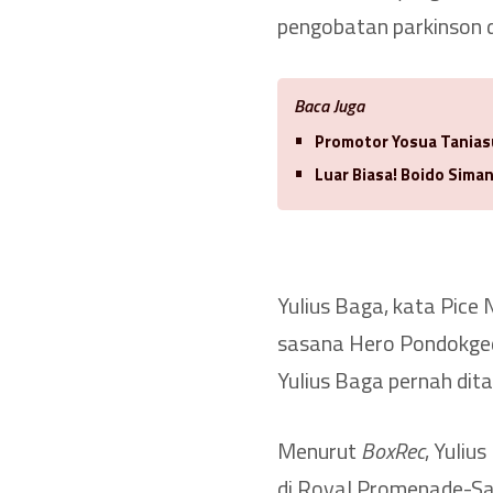
pengobatan parkinson di
Baca Juga
Promotor Yosua Tanias
Luar Biasa! Boido Sima
Yulius Baga, kata Pice 
sasana Hero Pondokged
Yulius Baga pernah dita
Menurut
BoxRec
, Yuliu
di Royal Promenade-Sa