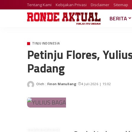
Tentang Kami
Kebijakan Privasi
Disclaimer
Sitemap
BERITA
TINJU INDONESIA
Petinju Flores, Yuli
Padang
Oleh :
Finon Manullang
4 Juli 2026 | 15:02