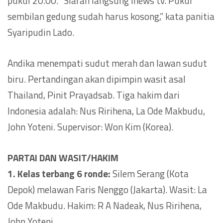
pukul 20.00. “Siaran langsung Inews tv. Pukul
sembilan gedung sudah harus kosong,” kata panitia
Syaripudin Lado.
Andika menempati sudut merah dan lawan sudut
biru. Pertandingan akan dipimpin wasit asal
Thailand, Pinit Prayadsab. Tiga hakim dari
Indonesia adalah: Nus Ririhena, La Ode Makbudu,
John Yoteni. Supervisor: Won Kim (Korea).
PARTAI DAN WASIT/HAKIM
1. Kelas terbang 6 ronde:
Silem Serang (Kota
Depok) melawan Faris Nenggo (Jakarta). Wasit: La
Ode Makbudu. Hakim: R A Nadeak, Nus Ririhena,
John Yoteni.