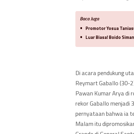
Baca Juga
Promotor Yosua Tanias
Luar Biasa! Boido Sima
Di acara pendukung uta
Reymart Gaballo (30-2)
Pawan Kumar Arya di 
rekor Gaballo menjadi
pernyataan bahwa ia tet
Malam itu dipromosikan
Grande di General Sant