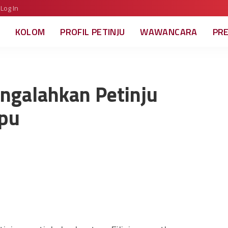
Log In
KOLOM
PROFIL PETINJU
WAWANCARA
PR
engalahkan Petinju
apu