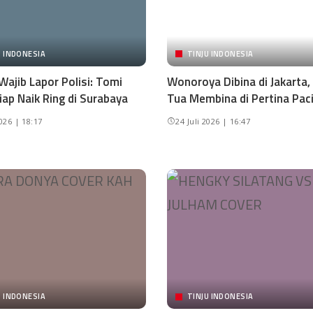
U INDONESIA
TINJU INDONESIA
Wajib Lapor Polisi: Tomi
Wonoroya Dibina di Jakarta,
iap Naik Ring di Surabaya
Tua Membina di Pertina Pac
2026 | 18:17
24 Juli 2026 | 16:47
U INDONESIA
TINJU INDONESIA