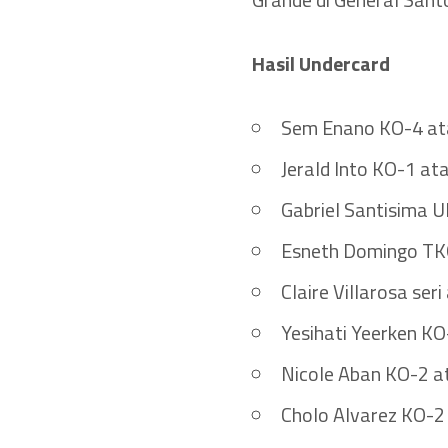
Hasil Undercard
Sem Enano KO-4 ata
Jerald Into KO-1 at
Gabriel Santisima 
Esneth Domingo TKO
Claire Villarosa ser
Yesihati Yeerken K
Nicole Aban KO-2 at
Cholo Alvarez KO-2