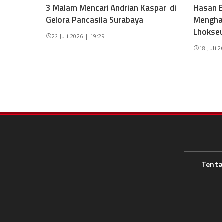
3 Malam Mencari Andrian Kaspari di
Hasan B
Gelora Pancasila Surabaya
Mengha
Lhokse
22 Juli 2026 | 19:29
18 Juli 
Tent