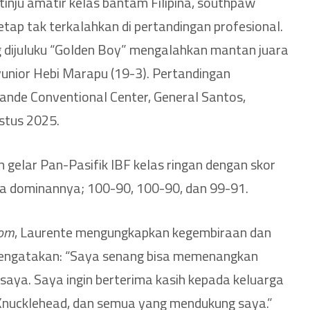
inju amatir kelas bantam Filipina, southpaw
tetap tak terkalahkan di pertandingan profesional.
 dijuluku “Golden Boy” mengalahkan mantan juara
 yunior Hebi Marapu (19-3). Pertandingan
rande Conventional Center, General Santos,
ustus 2025.
elar Pan-Pasifik IBF kelas ringan dengan skor
 dominannya; 100-90, 100-90, dan 99-91.
com
, Laurente mengungkapkan kegembiraan dan
engatakan: “Saya senang bisa memenangkan
 saya. Saya ingin berterima kasih kepada keluarga
Knucklehead, dan semua yang mendukung saya.”