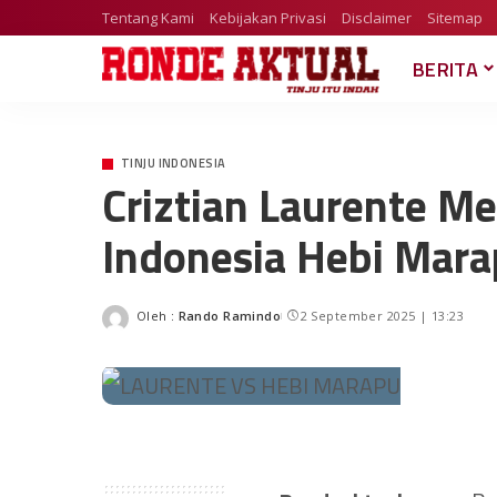
Tentang Kami
Kebijakan Privasi
Disclaimer
Sitemap
BERITA
TINJU INDONESIA
Criztian Laurente M
Indonesia Hebi Mar
Oleh :
Rando Ramindo
2 September 2025 | 13:23