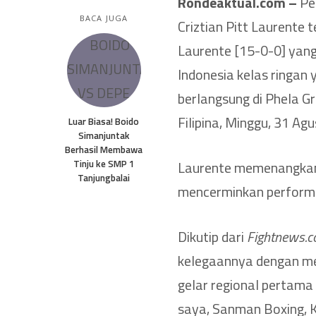
Rondeaktual.com –
Pet
BACA JUGA
Criztian Pitt Laurente 
Laurente [15-0-0] yang
Indonesia kelas ringan
berlangsung di Phela G
Filipina, Minggu, 31 Ag
Luar Biasa! Boido
Simanjuntak
Berhasil Membawa
Tinju ke SMP 1
Laurente memenangkan g
Tanjungbalai
mencerminkan performa
Dikutip dari
Fightnews.
kelegaannya dengan m
gelar regional pertama
saya, Sanman Boxing, 