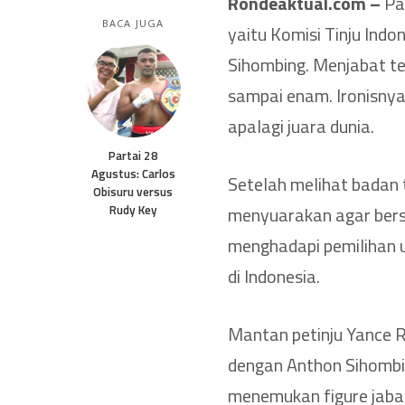
Rondeaktual.com –
Pad
BACA JUGA
yaitu Komisi Tinju Ind
Sihombing. Menjabat t
sampai enam. Ironisnya 
apalagi juara dunia.
Partai 28
Agustus: Carlos
Setelah melihat badan 
Obisuru versus
Rudy Key
menyuarakan agar bersa
menghadapi pemilihan u
di Indonesia.
Mantan petinju Yance 
dengan Anthon Sihombi
menemukan figure jaba