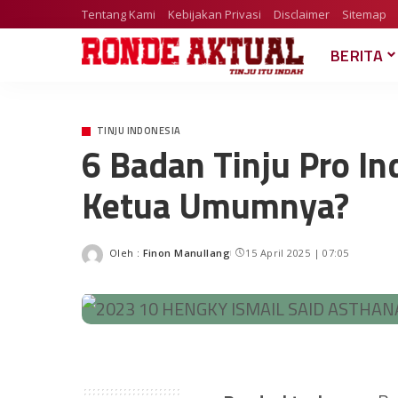
Tentang Kami
Kebijakan Privasi
Disclaimer
Sitemap
BERITA
TINJU INDONESIA
6 Badan Tinju Pro In
Ketua Umumnya?
Oleh :
Finon Manullang
15 April 2025 | 07:05