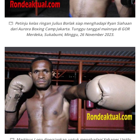
Petinju kelas ringan Julius Borlak siap menghadapi Ryan Siahaan
dari Aurora Boxing Camp Jakarta. Tunggu tanggal mainnya di GOR
Merdeka, Sukabumi, Minggu, 26 November 2023.
Martinus Logo dipersiapkan untuk menghadapi Yohanes Unitly