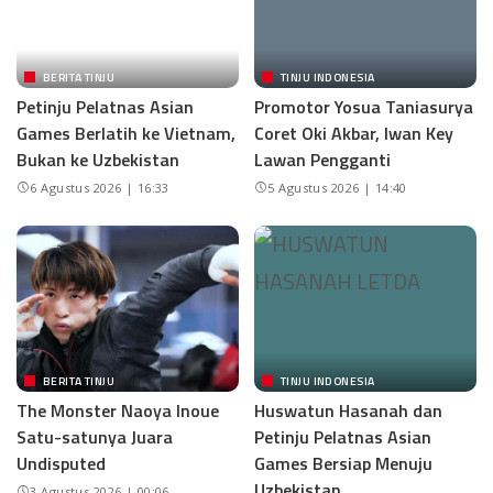
BERITA TINJU
TINJU INDONESIA
Petinju Pelatnas Asian
Promotor Yosua Taniasurya
Games Berlatih ke Vietnam,
Coret Oki Akbar, Iwan Key
Bukan ke Uzbekistan
Lawan Pengganti
6 Agustus 2026 | 16:33
5 Agustus 2026 | 14:40
BERITA TINJU
TINJU INDONESIA
The Monster Naoya Inoue
Huswatun Hasanah dan
Satu-satunya Juara
Petinju Pelatnas Asian
Undisputed
Games Bersiap Menuju
Uzbekistan
3 Agustus 2026 | 00:06