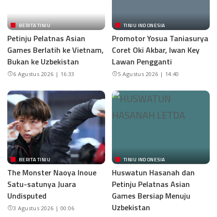
BERITA TINJU
TINJU INDONESIA
Petinju Pelatnas Asian
Promotor Yosua Taniasurya
Games Berlatih ke Vietnam,
Coret Oki Akbar, Iwan Key
Bukan ke Uzbekistan
Lawan Pengganti
6 Agustus 2026 | 16:33
5 Agustus 2026 | 14:40
BERITA TINJU
TINJU INDONESIA
The Monster Naoya Inoue
Huswatun Hasanah dan
Satu-satunya Juara
Petinju Pelatnas Asian
Undisputed
Games Bersiap Menuju
Uzbekistan
3 Agustus 2026 | 00:06