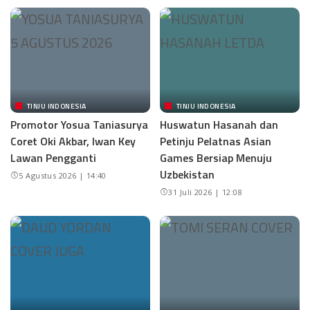
TINJU INDONESIA
TINJU INDONESIA
Promotor Yosua Taniasurya
Huswatun Hasanah dan
Coret Oki Akbar, Iwan Key
Petinju Pelatnas Asian
Lawan Pengganti
Games Bersiap Menuju
Uzbekistan
5 Agustus 2026 | 14:40
31 Juli 2026 | 12:08