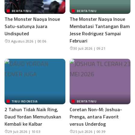
BERITA TINJU
BERITA TINJU
The Monster Naoya Inoue
The Monster Naoya Inoue
Satu-satunya Juara
Membatasi Tantangan Bam
Undisputed
Jesse Rodriguez Sampai
Februari
3 Agustus 2026 | 00:06
30 Juli 2026 | 09:21
TINJU INDONESIA
BERITA TINJU
2 Tahun Tidak Naik Ring,
Coretan Non-M: Joshua-
Daud Yordan Memutuskan
Prenga, antara Favorit
Kembali ke Kalbar
versus Underdog
29 Juli 2026 | 10:03
25 Juli 2026 | 00:39