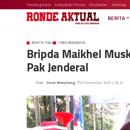
Tentang Kami
Kebijakan Privasi
Disclaimer
Sitemap
BERITA
BERITA TINJU
TINJU INDONESIA
Bripda Maikhel Musk
Pak Jenderal
Oleh :
Finon Manullang
23 Desember 2022 | 20:21