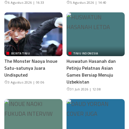
6 Agustus 2026 | 16:33
5 Agustus 2026 | 14:40
BERITA TINJU
TINJU INDONESIA
The Monster Naoya Inoue
Huswatun Hasanah dan
Satu-satunya Juara
Petinju Pelatnas Asian
Undisputed
Games Bersiap Menuju
Uzbekistan
3 Agustus 2026 | 00:06
31 Juli 2026 | 12:08