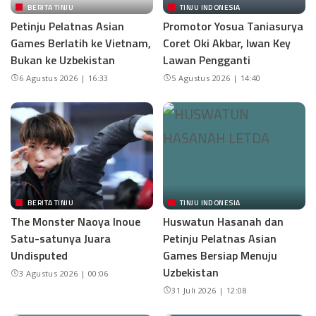
BERITA TINJU
TINJU INDONESIA
Petinju Pelatnas Asian
Promotor Yosua Taniasurya
Games Berlatih ke Vietnam,
Coret Oki Akbar, Iwan Key
Bukan ke Uzbekistan
Lawan Pengganti
6 Agustus 2026 | 16:33
5 Agustus 2026 | 14:40
BERITA TINJU
TINJU INDONESIA
The Monster Naoya Inoue
Huswatun Hasanah dan
Satu-satunya Juara
Petinju Pelatnas Asian
Undisputed
Games Bersiap Menuju
Uzbekistan
3 Agustus 2026 | 00:06
31 Juli 2026 | 12:08