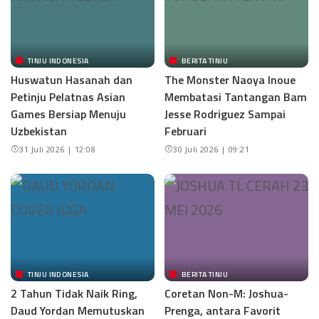
TINJU INDONESIA
BERITA TINJU
Huswatun Hasanah dan
The Monster Naoya Inoue
Petinju Pelatnas Asian
Membatasi Tantangan Bam
Games Bersiap Menuju
Jesse Rodriguez Sampai
Uzbekistan
Februari
31 Juli 2026 | 12:08
30 Juli 2026 | 09:21
TINJU INDONESIA
BERITA TINJU
2 Tahun Tidak Naik Ring,
Coretan Non-M: Joshua-
Daud Yordan Memutuskan
Prenga, antara Favorit