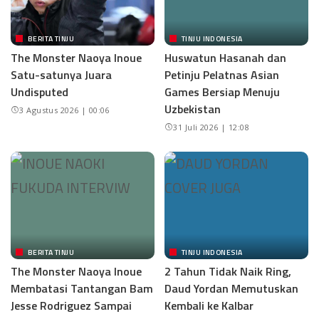
BERITA TINJU
TINJU INDONESIA
The Monster Naoya Inoue
Huswatun Hasanah dan
Satu-satunya Juara
Petinju Pelatnas Asian
Undisputed
Games Bersiap Menuju
Uzbekistan
3 Agustus 2026 | 00:06
31 Juli 2026 | 12:08
BERITA TINJU
TINJU INDONESIA
The Monster Naoya Inoue
2 Tahun Tidak Naik Ring,
Membatasi Tantangan Bam
Daud Yordan Memutuskan
Jesse Rodriguez Sampai
Kembali ke Kalbar