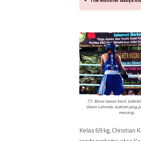
The Monster Naoya Ino
Besar lawan kecil, Gabri
Owen Lahindo. Gabriel yang ja
menang.
Kelas 69 kg, Christian
ronde pertama atas Kel