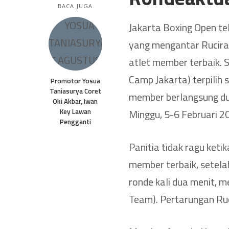
BACA JUGA
Jakarta Boxing Open te
yang mengantar Rucira
atlet member terbaik.
Camp Jakarta) terpilih 
Promotor Yosua
Taniasurya Coret
member berlangsung dua
Oki Akbar, Iwan
Key Lawan
Minggu, 5-6 Februari 2
Pengganti
Panitia tidak ragu ket
member terbaik, setela
ronde kali dua menit, 
Team). Pertarungan Ruc