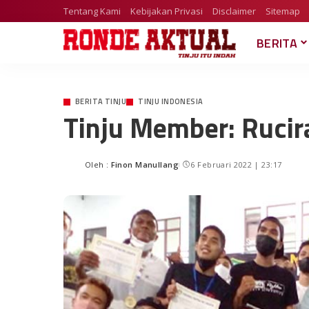
Tentang Kami
Kebijakan Privasi
Disclaimer
Sitemap
BERITA
BERITA TINJU
TINJU INDONESIA
Tinju Member: Rucira
Oleh :
Finon Manullang
6 Februari 2022 | 23:17