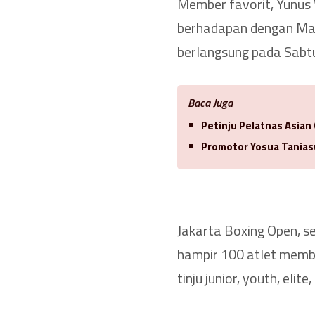
Member favorit, Yunu
berhadapan dengan Mar
berlangsung pada Sabt
Baca Juga
Petinju Pelatnas Asian
Promotor Yosua Tanias
Jakarta Boxing Open, s
hampir 100 atlet membe
tinju junior, youth, eli