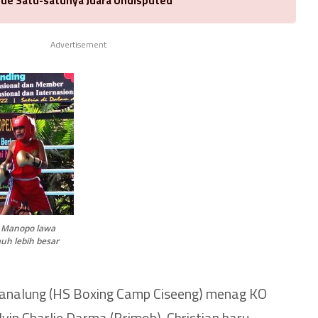
ue Satu-satunya Juara Undisputed
Advertisement
el Manopo lawa
uh lebih besar
 Kanalung (HS Boxing Camp Ciseeng) menag KO
vin Charlie Darma (Brimob). Christian baru