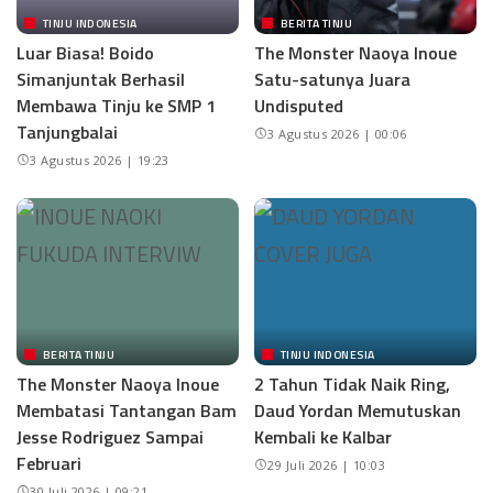
TINJU INDONESIA
BERITA TINJU
Luar Biasa! Boido
The Monster Naoya Inoue
Simanjuntak Berhasil
Satu-satunya Juara
Membawa Tinju ke SMP 1
Undisputed
Tanjungbalai
3 Agustus 2026 | 00:06
3 Agustus 2026 | 19:23
BERITA TINJU
TINJU INDONESIA
The Monster Naoya Inoue
2 Tahun Tidak Naik Ring,
Membatasi Tantangan Bam
Daud Yordan Memutuskan
Jesse Rodriguez Sampai
Kembali ke Kalbar
Februari
29 Juli 2026 | 10:03
30 Juli 2026 | 09:21