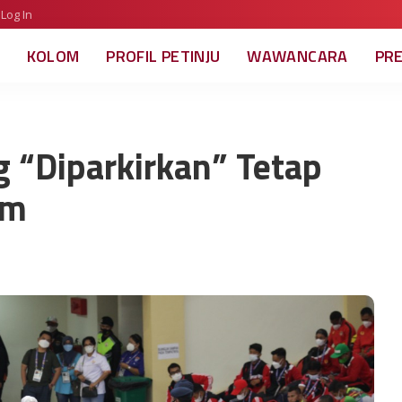
Log In
KOLOM
PROFIL PETINJU
WAWANCARA
PR
 “Diparkirkan” Tetap
um