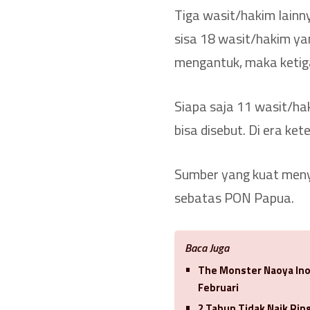
Tiga wasit/hakim lainny
sisa 18 wasit/hakim ya
mengantuk, maka ketiga
Siapa saja 11 wasit/ha
bisa disebut. Di era ke
Sumber yang kuat meny
sebatas PON Papua.
Baca Juga
The Monster Naoya In
Februari
2 Tahun Tidak Naik Ri