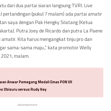
atu dari dua partai siaran langsung TVRI. Live
l pertandingan (pukul 7 malam) ada partai amatir
tan saya dengan Pak Hengky Silatang (Ketua
akarta). Putra Joey de Ricardo dan putra La Paene
ai amatir. Kita harus mengangkat tinju pro dan
ar sama-sama maju.,” kata promotor Welly
s 2021, malam.
Idwan Anwar Pemegang Medali Emas PON VII
los Obisuru versus Rudy Key
Advertisement