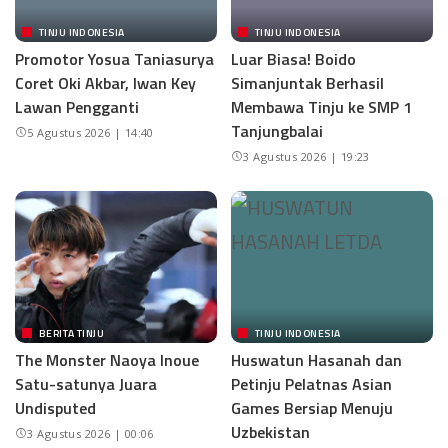
TINJU INDONESIA
TINJU INDONESIA
Promotor Yosua Taniasurya
Luar Biasa! Boido
Coret Oki Akbar, Iwan Key
Simanjuntak Berhasil
Lawan Pengganti
Membawa Tinju ke SMP 1
Tanjungbalai
5 Agustus 2026 | 14:40
3 Agustus 2026 | 19:23
BERITA TINJU
TINJU INDONESIA
The Monster Naoya Inoue
Huswatun Hasanah dan
Satu-satunya Juara
Petinju Pelatnas Asian
Undisputed
Games Bersiap Menuju
Uzbekistan
3 Agustus 2026 | 00:06