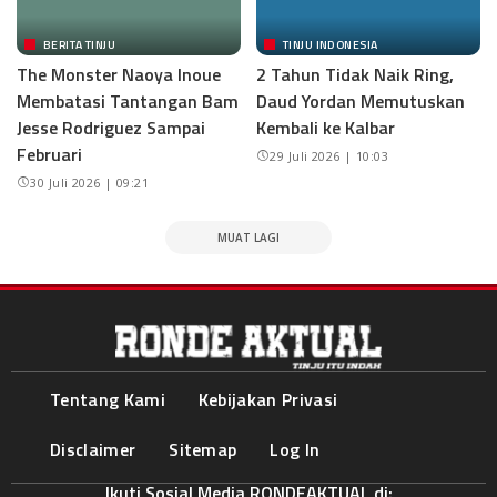
BERITA TINJU
TINJU INDONESIA
The Monster Naoya Inoue
2 Tahun Tidak Naik Ring,
Membatasi Tantangan Bam
Daud Yordan Memutuskan
Jesse Rodriguez Sampai
Kembali ke Kalbar
Februari
29 Juli 2026 | 10:03
30 Juli 2026 | 09:21
MUAT LAGI
Tentang Kami
Kebijakan Privasi
Disclaimer
Sitemap
Log In
Ikuti Sosial Media RONDEAKTUAL di: