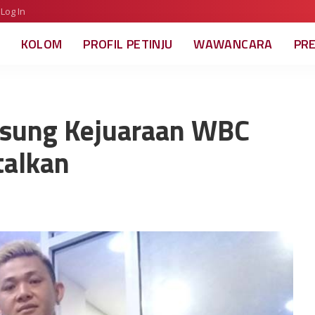
Log In
KOLOM
PROFIL PETINJU
WAWANCARA
PR
gsung Kejuaraan WBC
talkan