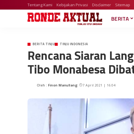
Tentang Kami
Kebijakan Privasi
Disclaimer
Sitemap
BERITA
BERITA TINJU
TINJU INDONESIA
Rencana Siaran Lan
Tibo Monabesa Diba
Oleh :
Finon Manullang
7 April 2021 | 16:04