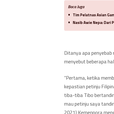
Baca Juga
Tim Pelatnas Asian Gam
Nasib Awie Nepa: Dari
Ditanya apa penyebab r
menyebut beberapa hal
“Pertama, ketika memb
kepastian petinju Filip
tiba-tiba Tibo bertandi
mau petinju saya tandin
2021) Kemenpora menge