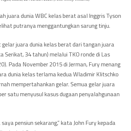
h juara dunia WBC kelas berat asal Inggris Tyson
melihat putranya menggantungkan sarung tinju.
 gelar juara dunia kelas berat dari tangan juara
a Serikat, 34 tahun) melalui TKO ronde di Las
20). Pada November 2015 di Jerman, Fury menang
ara dunia kelas terlama kedua Wladimir Klitschko
pernah mempertahankan gelar. Semua gelar juara
 per satu menyusul kasus dugaan penyalahgunaan
a saya pensiun sekarang,” kata John Fury kepada