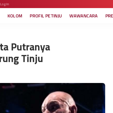
Log In
KOLOM
PROFIL PETINJU
WAWANCARA
PR
ta Putranya
ung Tinju