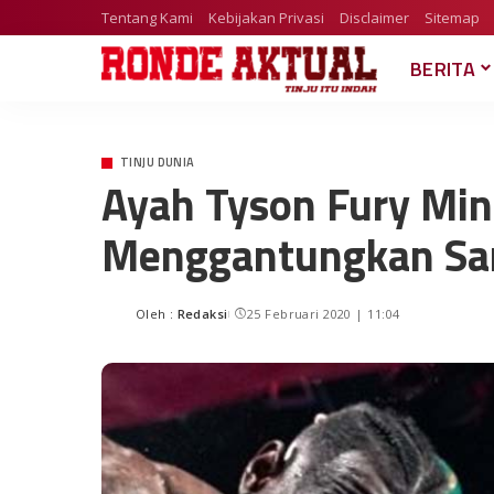
Tentang Kami
Kebijakan Privasi
Disclaimer
Sitemap
BERITA
TINJU DUNIA
Ayah Tyson Fury Min
Menggantungkan Sar
Oleh :
Redaksi
25 Februari 2020 | 11:04