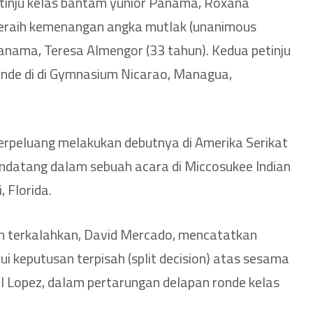
tinju kelas bantam yunior Panama, Roxana
eraih kemenangan angka mutlak (unanimous
Panama, Teresa Almengor (33 tahun). Kedua petinju
onde di di Gymnasium Nicarao, Managua,
erpeluang melakukan debutnya di Amerika Serikat
ndatang dalam sebuah acara di Miccosukee Indian
 Florida.
um terkalahkan, David Mercado, mencatatkan
i keputusan terpisah (split decision) atas sesama
el Lopez, dalam pertarungan delapan ronde kelas