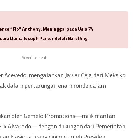
rence “Flo” Anthony, Meninggal pada Usia 74
uara Dunia Joseph Parker Boleh Naik Ring
Advertisement
er Acevedo, mengalahkan Javier Ceja dari Meksiko
lak dalam pertarungan enam ronde dalam
sikan oleh Gemelo Promotions—milik mantan
Felix Alvarado—dengan dukungan dari Pemerintah
tuan Nasional yang dipimpin oleh Presiden