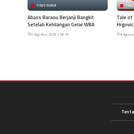
TINJU DUNIA
TINJ
Abass Baraou Berjanji Bangkit
Tale of
Setelah Kehilangan Gelar WBA
Hrgovic
5 Agustus 2026 | 00:35
4 Agustu
Tent