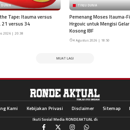
U DUNIA
TINJU DUNIA
 the Tape: Itauma versus
Pemenang Moses Itauma-Fi
, 21 versus 34
Hrgovic untuk Mengisi Gelar
Kosong IBF
s 2026 | 20:38
4 Agustus 2026 | 18:50
MUAT LAGI
ang Kami
Kebijakan Privasi
Disclaimer
Sitemap
Ikuti Sosial Media RONDEAKTUAL di: