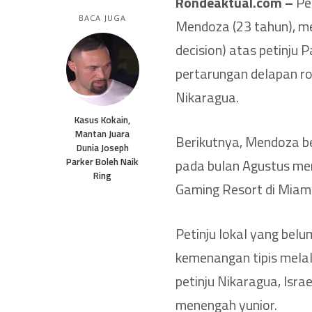
Rondeaktual.com –
Pe
BACA JUGA
Mendoza (23 tahun), m
decision) atas petinju 
pertarungan delapan r
Nikaragua.
Kasus Kokain,
Mantan Juara
Berikutnya, Mendoza b
Dunia Joseph
Parker Boleh Naik
pada bulan Agustus me
Ring
Gaming Resort di Miami,
Petinju lokal yang bel
kemenangan tipis melalu
petinju Nikaragua, Isra
menengah yunior.