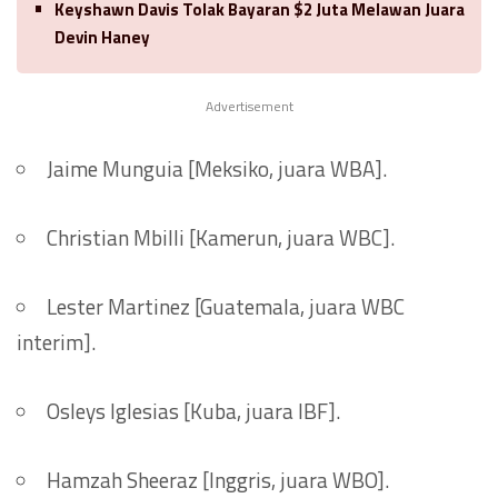
Keyshawn Davis Tolak Bayaran $2 Juta Melawan Juara
Devin Haney
Advertisement
Jaime Munguia [Meksiko, juara WBA].
Christian Mbilli [Kamerun, juara WBC].
Lester Martinez [Guatemala, juara WBC
interim].
Osleys Iglesias [Kuba, juara IBF].
Hamzah Sheeraz [Inggris, juara WBO].