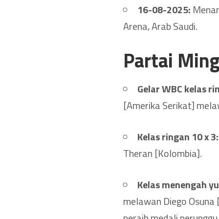
16-08-2025:
Menang
Arena, Arab Saudi.
Partai Min
Gelar WBC kelas rin
[Amerika Serikat] mel
Kelas ringan 10 x 3:
Theran [Kolombia].
Kelas menengah yun
melawan Diego Osuna [A
peraih medali perunggu