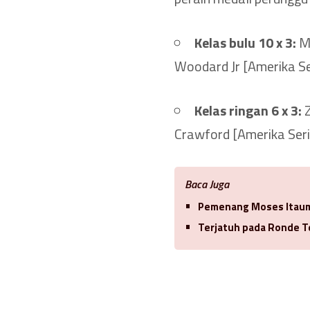
Kelas bulu 10 x 3:
Mi
Woodard Jr [Amerika Se
Kelas ringan 6 x 3:
Z
Crawford [Amerika Serik
Baca Juga
Pemenang Moses Itauma
Terjatuh pada Ronde Te