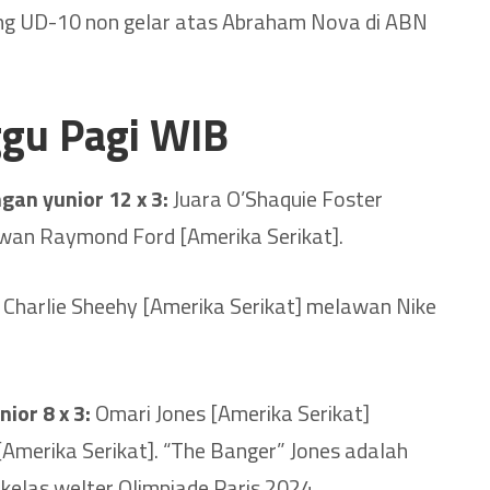
 UD-10 non gelar atas Abraham Nova di ABN
ggu Pagi WIB
gan yunior 12 x 3:
Juara O’Shaquie Foster
awan Raymond Ford [Amerika Serikat].
Charlie Sheehy [Amerika Serikat] melawan Nike
ior 8 x 3:
Omari Jones [Amerika Serikat]
merika Serikat]. “The Banger” Jones adalah
 kelas welter Olimpiade Paris 2024.