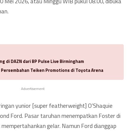
 Mei 2026, atau Minggu WIB pukul 08.00, dibuka
han.
ng di DAZN dari BP Pulse Live Birmingham
a Persembahan Teiken Promotions di Toyota Arena
Advertisement
ringan yunior [super featherweight] O’Shaquie
ond Ford. Pasar taruhan menempatkan Foster di
uk mempertahankan gelar. Namun Ford dianggap