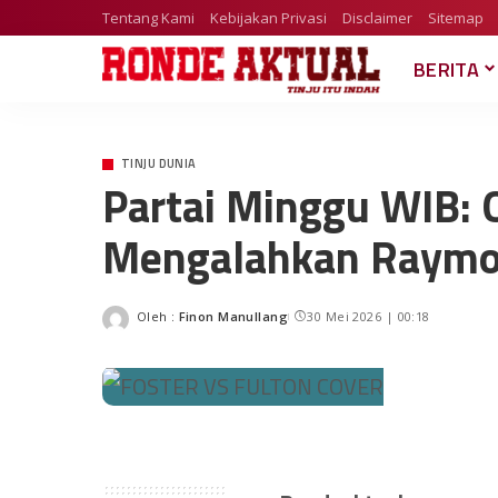
Tentang Kami
Kebijakan Privasi
Disclaimer
Sitemap
BERITA
TINJU DUNIA
Partai Minggu WIB: O
Mengalahkan Raymo
Oleh :
Finon Manullang
30 Mei 2026 | 00:18